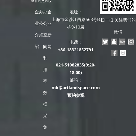
页
们
心
技
心
企
办
办
企
地址：
上海市金沙江西路568号B
扫一扫 关注我们的
业
公
公
业
栋9-10层
微信
介
桌
空
新
电话：
绍
间
闻
+86-18321852791
利
021-51082835(9:20-
用
18:00)
邮箱：
率
mk@artlandspace.com
数
预约参观
据
采
集