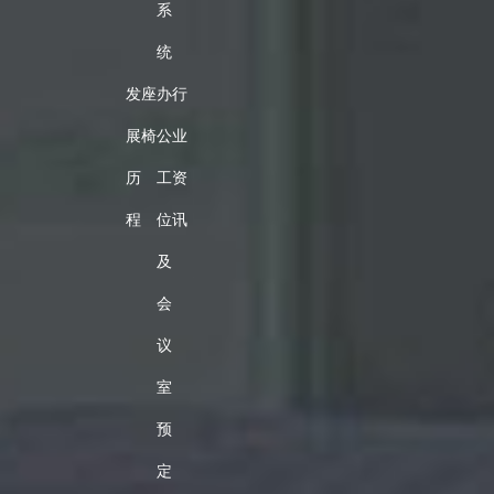
系
统
发
座
办
行
展
椅
公
业
历
工
资
程
位
讯
及
会
议
室
预
定