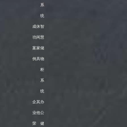
系
统
成
休
智
功
闲
慧
案
家
储
例
具
物
柜
系
统
企
其
办
业
他
公
荣
健