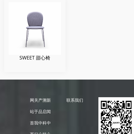
SWEET 甜心椅
网
关
产
溯
新
联系我们
站
于
品
启
闻
首
我
中
科
中