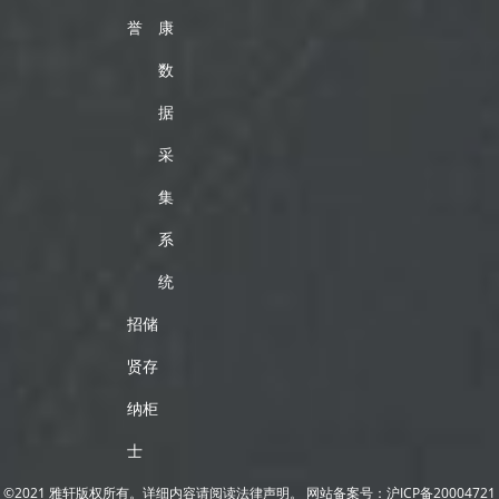
誉
康
数
据
采
集
系
统
招
储
贤
存
纳
柜
士
©2021 雅轩版权所有。详细内容请阅读法律声明。
网站备案号：
沪ICP备20004721