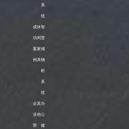
系
统
成
休
智
功
闲
慧
案
家
储
例
具
物
柜
系
统
企
其
办
业
他
公
荣
健