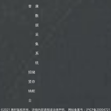
誉
康
数
据
采
集
系
统
招
储
贤
存
纳
柜
士
©2021 雅轩版权所有。详细内容请阅读法律声明。
网站备案号：
沪ICP备20004721