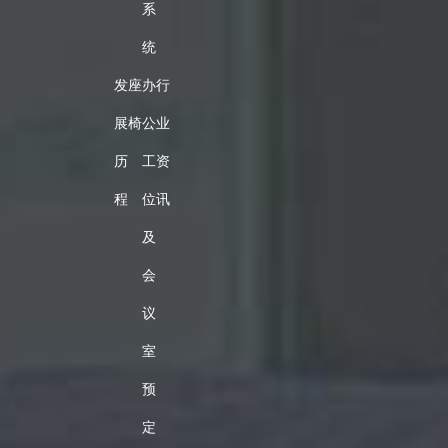
系
统
发
座
办
行
展
椅
公
业
历
工
资
程
位
讯
及
会
议
室
预
定