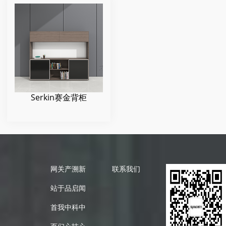
Serkin赛金背柜
网
关
产
溯
新
联系我们
站
于
品
启
闻
首
我
中
科
中