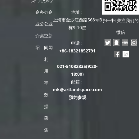
页
们
心
技
心
企
办
办
企
地址：
上海市金沙江西路568号B
扫一扫 关注我们的
业
公
公
业
栋9-10层
微信
介
桌
空
新
电话：
绍
间
闻
+86-18321852791
利
021-51082835(9:20-
用
18:00)
邮箱：
率
mk@artlandspace.com
数
预约参观
据
采
集