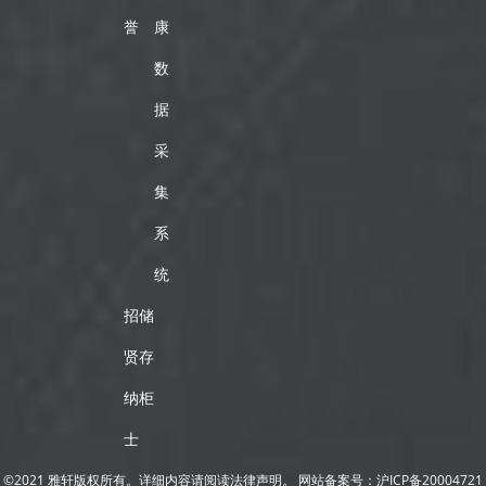
誉
康
数
据
采
集
系
统
招
储
贤
存
纳
柜
士
©2021 雅轩版权所有。详细内容请阅读法律声明。
网站备案号：
沪ICP备20004721