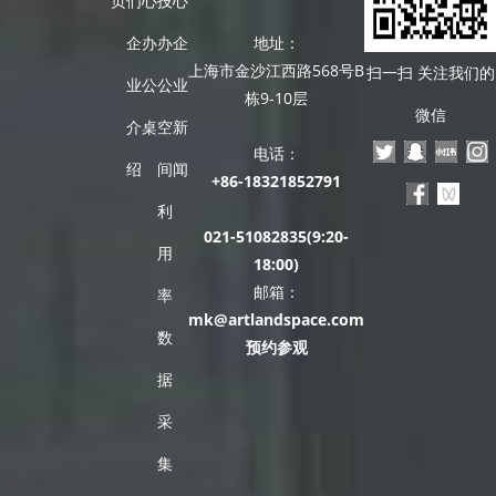
页
们
心
技
心
企
办
办
企
地址：
上海市金沙江西路568号B
扫一扫 关注我们的
业
公
公
业
栋9-10层
微信
介
桌
空
新
电话：
绍
间
闻
+86-18321852791
利
021-51082835(9:20-
用
18:00)
邮箱：
率
mk@artlandspace.com
数
预约参观
据
采
集