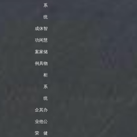
系
统
成
休
智
功
闲
慧
案
家
储
例
具
物
柜
系
统
企
其
办
业
他
公
荣
健