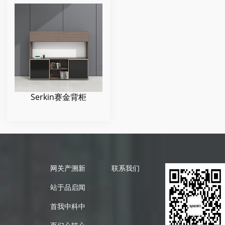
Serkin赛金背柜
网
关
产
溯
新
联系我们
站
于
品
启
闻
首
我
中
科
中