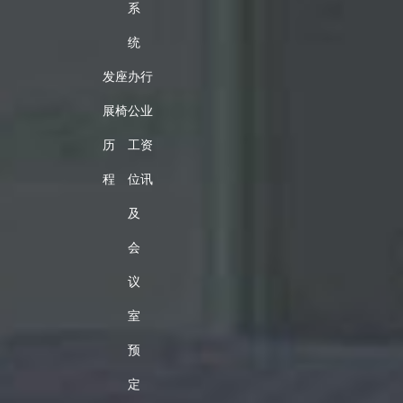
系
统
发
座
办
行
展
椅
公
业
历
工
资
程
位
讯
及
会
议
室
预
定