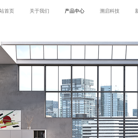
站首页
关于我们
产品中心
溯启科技