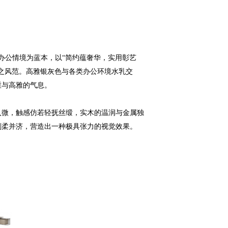
精英办公情境为蓝本，以“简约蕴奢华，实用彰艺
之风范。高雅银灰色与各类办公环境水乳交
重与高雅的气息。
入微，触感仿若轻抚丝缎，实木的温润与金属独
刚柔并济，营造出一种极具张力的视觉效果。