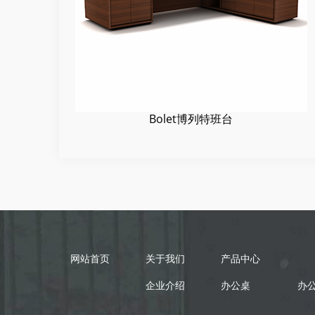
Bolet博列特班台
网站首页
关于我们
产品中心
企业介绍
办公桌
办