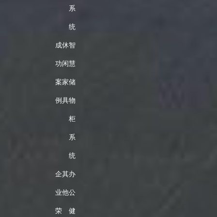
系
统
成
休
智
功
闲
慧
案
家
储
例
具
物
柜
系
统
企
其
办
业
他
公
荣
健