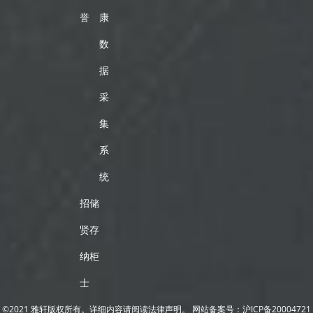
誉
康
数
据
采
集
系
统
招
储
贤
存
纳
柜
士
©2021 雅轩版权所有。详细内容请阅读法律声明。
网站备案号：
沪ICP备20004721