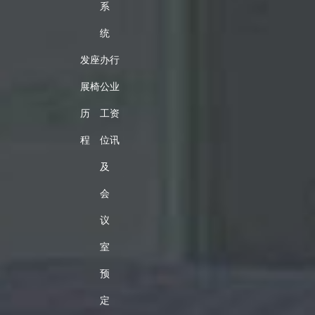
系
统
发
座
办
行
展
椅
公
业
历
工
资
程
位
讯
及
会
议
室
预
定