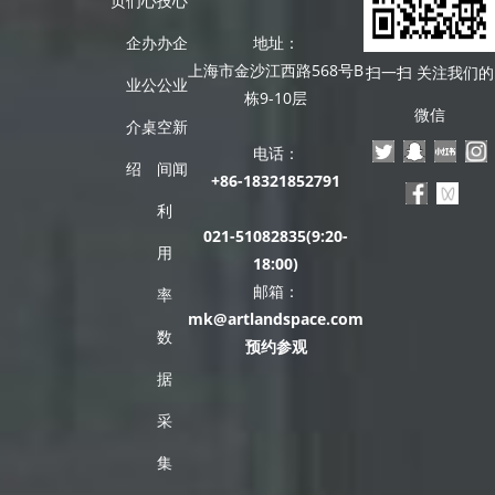
页
们
心
技
心
企
办
办
企
地址：
上海市金沙江西路568号B
扫一扫 关注我们的
业
公
公
业
栋9-10层
微信
介
桌
空
新
电话：
绍
间
闻
+86-18321852791
利
021-51082835(9:20-
用
18:00)
邮箱：
率
mk@artlandspace.com
数
预约参观
据
采
集