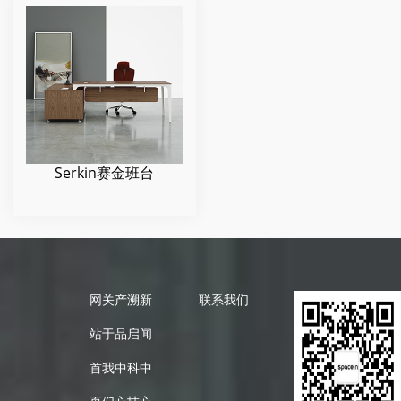
Serkin赛金班台
网
关
产
溯
新
联系我们
站
于
品
启
闻
首
我
中
科
中