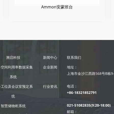
Ammon安蒙班台
溯启科技
新闻中心
联系我们
公空间利用率数据采集
企业新闻
地址：
上海市金沙江西路568号B栋9-
系统
电话：
公工位及会议室预定系
行业资讯
+86-18321852791
统
021-51082835(9:20-18:00)
智慧储物柜系统
邮箱：