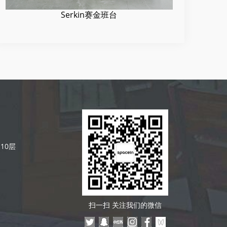
Serkin赛金班台
10层
扫一扫 关注我们的微信