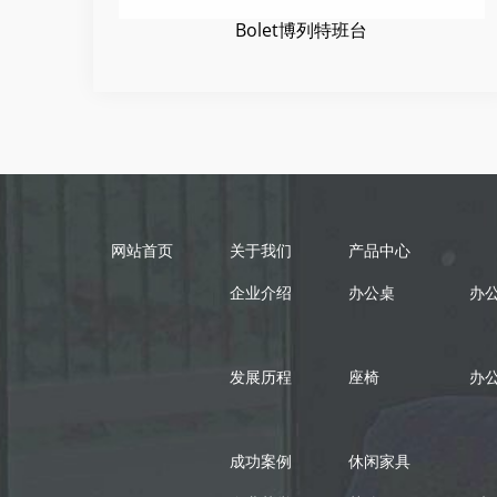
Bolet博列特班台
网站首页
关于我们
产品中心
企业介绍
办公桌
办
发展历程
座椅
办
成功案例
休闲家具