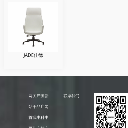
JADE佳德
网
关
产
溯
新
联系我们
站
于
品
启
闻
首
我
中
科
中