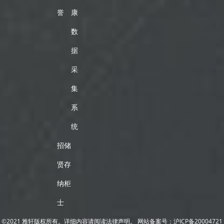
誉
康
数
据
采
集
系
统
招
储
贤
存
纳
柜
士
©2021 雅轩版权所有。详细内容请阅读法律声明。
网站备案号：
沪ICP备20004721