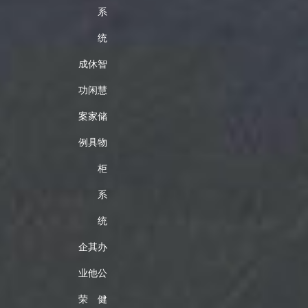
系
统
成
休
智
功
闲
慧
案
家
储
例
具
物
柜
系
统
企
其
办
业
他
公
荣
健