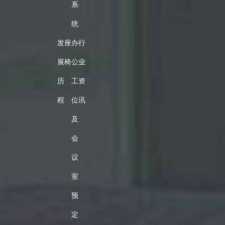
系
统
发
座
办
行
展
椅
公
业
历
工
资
程
位
讯
及
会
议
室
预
定