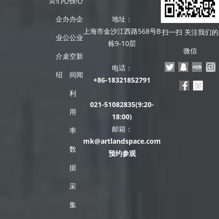
页
们
心
技
心
企
办
办
企
地址：
上海市金沙江西路568号B
扫一扫 关注我们的
业
公
公
业
栋9-10层
微信
介
桌
空
新
电话：
绍
间
闻
+86-18321852791
利
021-51082835(9:20-
用
18:00)
邮箱：
率
mk@artlandspace.com
数
预约参观
据
采
集