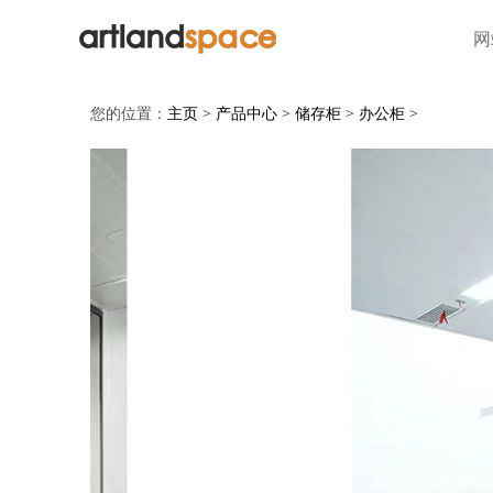
网
您的位置：
主页
>
产品中心
>
储存柜
>
办公柜
>