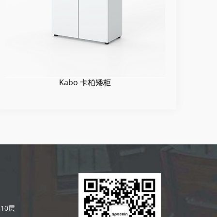
Kabo 卡柏矮柜
10层